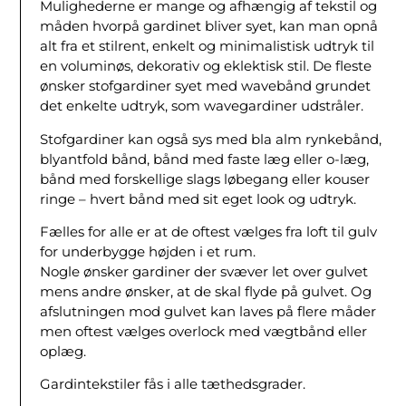
Mulighederne er mange og afhængig af tekstil og
måden hvorpå gardinet bliver syet, kan man opnå
alt fra et stilrent, enkelt og minimalistisk udtryk til
en voluminøs, dekorativ og eklektisk stil. De fleste
ønsker stofgardiner syet med wavebånd grundet
det enkelte udtryk, som wavegardiner udstråler.
Stofgardiner kan også sys med bla alm rynkebånd,
blyantfold bånd, bånd med faste læg eller o-læg,
bånd med forskellige slags løbegang eller kouser
ringe – hvert bånd med sit eget look og udtryk.
Fælles for alle er at de oftest vælges fra loft til gulv
for underbygge højden i et rum.
Nogle ønsker gardiner der svæver let over gulvet
mens andre ønsker, at de skal flyde på gulvet. Og
afslutningen mod gulvet kan laves på flere måder
men oftest vælges overlock med vægtbånd eller
oplæg.
Gardintekstiler fås i alle tæthedsgrader.