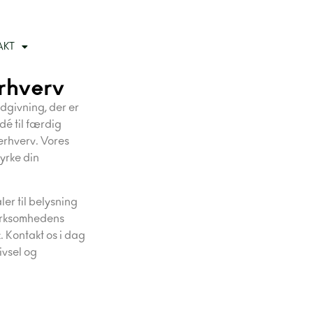
AKT
Erhverv
dgivning, der er
dé til færdig
 erhverv. Vores
yrke din
er til belysning
virksomhedens
. Kontakt os i dag
ivsel og