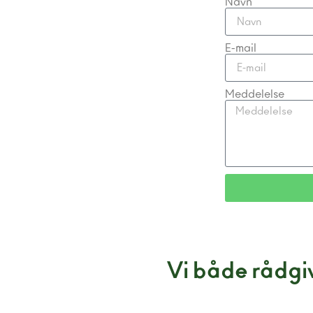
Navn
E-mail
Meddelelse
Vi både rådgiv