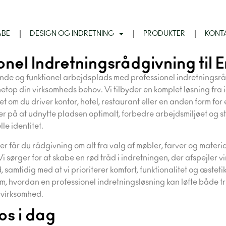
ABE
DESIGN OG INDRETNING
PRODUKTER
KONT
onel Indretningsrådgivning til 
nde og funktionel arbejdsplads med professionel indretningsrå
etop din virksomheds behov. Vi tilbyder en komplet løsning fra i
t om du driver kontor, hotel, restaurant eller en anden form for
er på at udnytte pladsen optimalt, forbedre arbejdsmiljøet og st
le identitet.
 får du rådgivning om alt fra valg af møbler, farver og material
i sørger for at skabe en rød tråd i indretningen, der afspejler 
samtidig med at vi prioriterer komfort, funktionalitet og æstetik
om, hvordan en professionel indretningsløsning kan løfte både tr
n virksomhed.
os i dag