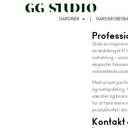
GARDINER
GARDEROBESK
Professi
Skab en inspirere
skræddersyet til n
indretning – uanse
eksperter fokuser
virksomheds visuel
Med os som partner
og rumopdeling. V
værdier og brand, 
for at høre mere 
produktivitet i di
Kontakt 