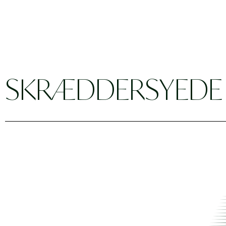
SKRÆDDERSYED