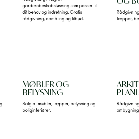
OG B
g
garderobeskabsløsning som passer til
dit behov og indretning. Gratis
Rådgivning
rådgivning, opmåling og tilbud.
tæpper, bel
MØBLER OG
ARKI
BELYSNING
PLAN
ng
Salg af møbler, tæpper, belysning og
Rådgivning
boliginteriører.
ombygninge