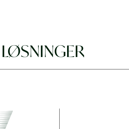
E
LØSNINGER