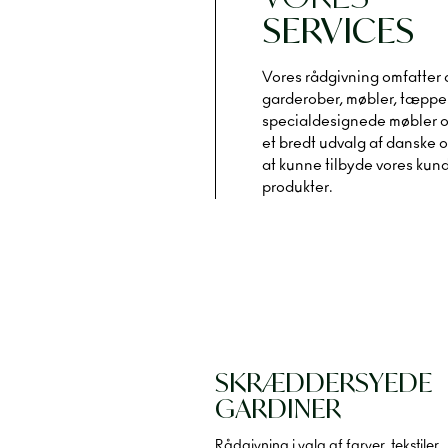
SERVICES
Vores rådgivning omfatter a
garderober, møbler, tæpper
specialdesignede møbler o
et bredt udvalg af danske 
at kunne tilbyde vores kun
produkter.
SKRÆDDERSYEDE
GARDINER
Rådgivning i valg af farver, tekstiler,