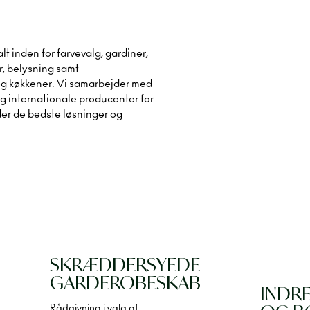
lt inden for farvevalg, gardiner,
, belysning samt
g køkkener. Vi samarbejder med
og internationale producenter for
der de bedste løsninger og
SKRÆDDERSYEDE
GARDEROBESKAB
INDR
Rådgivning i valg af