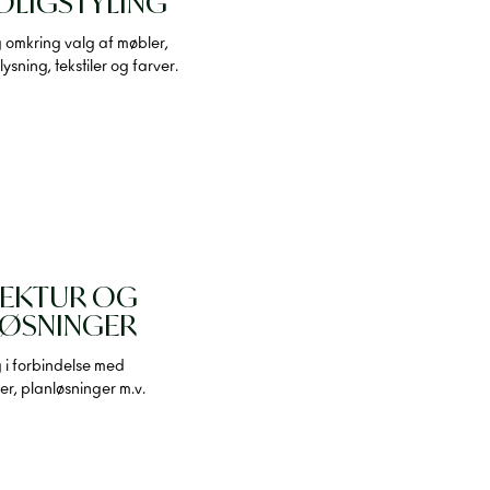
OLIGSTYLING
 omkring valg af møbler,
ysning, tekstiler og farver.
TEKTUR OG
LØSNINGER
 i forbindelse med
r, planløsninger m.v.