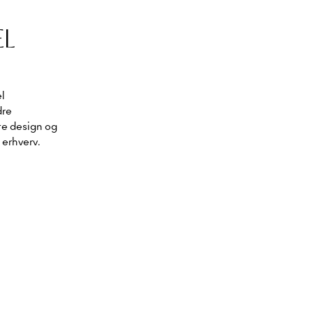
EL
el
dre
te design og
 erhverv.